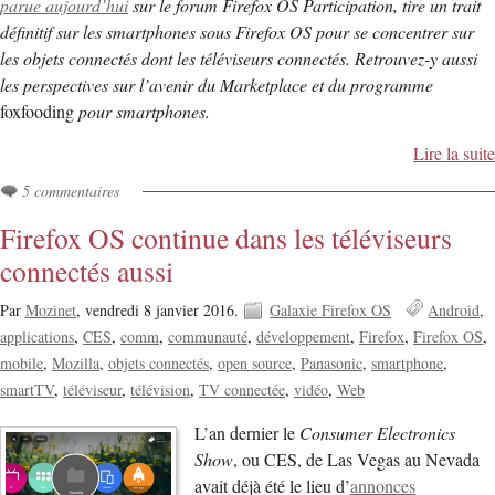
parue aujourd’hui
sur le forum Firefox OS Participation, tire un trait
définitif sur les smartphones sous Firefox OS pour se concentrer sur
les objets connectés dont les téléviseurs connectés. Retrouvez-y aussi
les perspectives sur l’avenir du Marketplace et du programme
foxfooding
pour smartphones.
Lire la suite
5 commentaires
Firefox OS continue dans les téléviseurs
connectés aussi
Par
Mozinet
,
vendredi 8 janvier 2016.
Galaxie Firefox OS
Android
applications
CES
comm
communauté
développement
Firefox
Firefox OS
mobile
Mozilla
objets connectés
open source
Panasonic
smartphone
smartTV
téléviseur
télévision
TV connectée
vidéo
Web
L’an dernier le
Consumer Electronics
Show
, ou CES, de Las Vegas au Nevada
avait déjà été le lieu d’
annonces