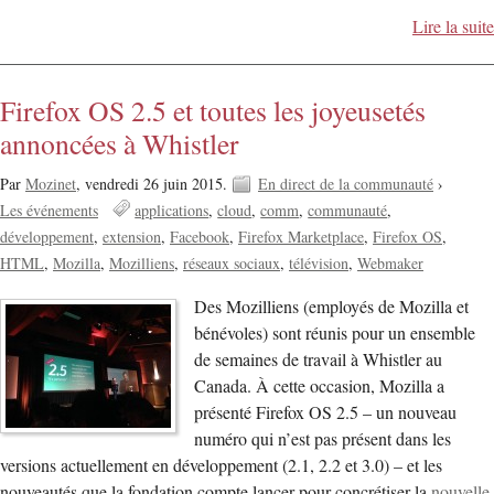
Lire la suite
Firefox OS 2.5 et toutes les joyeusetés
annoncées à Whistler
Par
Mozinet
,
vendredi 26 juin 2015.
En direct de la communauté
›
Les événements
applications
cloud
comm
communauté
développement
extension
Facebook
Firefox Marketplace
Firefox OS
HTML
Mozilla
Mozilliens
réseaux sociaux
télévision
Webmaker
Des Mozilliens (employés de Mozilla et
bénévoles) sont réunis pour un ensemble
de semaines de travail à Whistler au
Canada. À cette occasion, Mozilla a
présenté Firefox OS 2.5 – un nouveau
numéro qui n’est pas présent dans les
versions actuellement en développement (2.1, 2.2 et 3.0) – et les
nouveautés que la fondation compte lancer pour concrétiser la
nouvelle