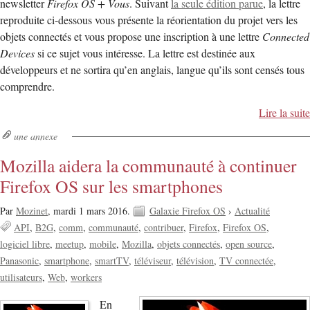
newsletter
Firefox OS + Vous
. Suivant
la seule édition parue
, la lettre
reproduite ci-dessous vous présente la réorientation du projet vers les
objets connectés et vous propose une inscription à une lettre
Connected
Devices
si ce sujet vous intéresse. La lettre est destinée aux
développeurs et ne sortira qu’en anglais, langue qu’ils sont censés tous
comprendre.
Lire la suite
une annexe
Mozilla aidera la communauté à continuer
Firefox OS sur les smartphones
Par
Mozinet
,
mardi 1 mars 2016.
Galaxie Firefox OS
›
Actualité
API
B2G
comm
communauté
contribuer
Firefox
Firefox OS
logiciel libre
meetup
mobile
Mozilla
objets connectés
open source
Panasonic
smartphone
smartTV
téléviseur
télévision
TV connectée
utilisateurs
Web
workers
En