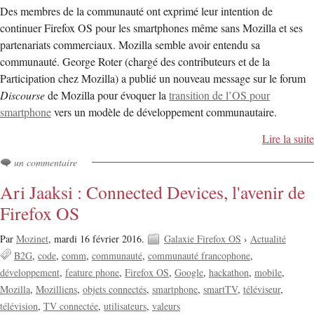
Des membres de la communauté ont exprimé leur intention de
continuer Firefox OS pour les smartphones même sans Mozilla et ses
partenariats commerciaux. Mozilla semble avoir entendu sa
communauté. George Roter (chargé des contributeurs et de la
Participation chez Mozilla) a publié un nouveau message sur le forum
Discourse
de Mozilla pour évoquer la
transition de l’OS pour
smartphone
vers un modèle de développement communautaire.
Lire la suite
un commentaire
Ari Jaaksi : Connected Devices, l'avenir de
Firefox OS
Par
Mozinet
,
mardi 16 février 2016.
Galaxie Firefox OS
›
Actualité
B2G
code
comm
communauté
communauté francophone
développement
feature phone
Firefox OS
Google
hackathon
mobile
Mozilla
Mozilliens
objets connectés
smartphone
smartTV
téléviseur
télévision
TV connectée
utilisateurs
valeurs