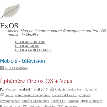
FxOS
Ancien blog de la communauté francophone sur feu l'OS
mobile de Mozilla
ALLER AU CONTENU
ALLER AU MENU
ALLER À LA RECHERCHE
Mot-clé - télévision
Fil des entrées
Éphémère Firefox OS + Vous
Par
Mozinet
,
vendredi 1 avril 2016.
Galaxie Firefox OS
›
Actualité
comm
communauté francophone
Connected Devices
courriel
développement
Firefox Marketplace
Firefox OS
Mozilla
objets connectés
Panasonic
smartTV
téléviseur
télévision
TV connectée