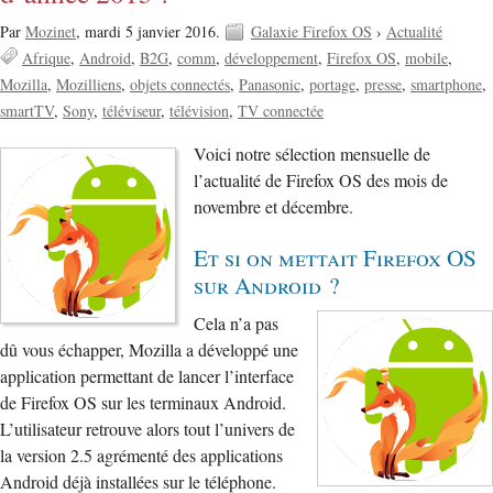
Par
Mozinet
,
mardi 5 janvier 2016.
Galaxie Firefox OS
›
Actualité
Afrique
Android
B2G
comm
développement
Firefox OS
mobile
Mozilla
Mozilliens
objets connectés
Panasonic
portage
presse
smartphone
smartTV
Sony
téléviseur
télévision
TV connectée
Voici notre sélection mensuelle de
l’actualité de Firefox OS des mois de
novembre et décembre.
Et si on mettait Firefox OS
sur Android ?
Cela n’a pas
dû vous échapper, Mozilla a développé une
application permettant de lancer l’interface
de Firefox OS sur les terminaux Android.
L’utilisateur retrouve alors tout l’univers de
la version 2.5 agrémenté des applications
Android déjà installées sur le téléphone.