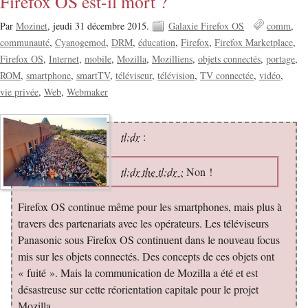
Firefox OS est-il mort ?
Par
Mozinet
,
jeudi 31 décembre 2015.
Galaxie Firefox OS
comm
communauté
Cyanogemod
DRM
éducation
Firefox
Firefox Marketplace
Firefox OS
Internet
mobile
Mozilla
Mozilliens
objets connectés
portage
ROM
smartphone
smartTV
téléviseur
télévision
TV connectée
vidéo
vie privée
Web
Webmaker
tl;dr
:
tl;dr the tl;dr :
Non !
Firefox OS continue même pour les smartphones, mais plus à
travers des partenariats avec les opérateurs. Les téléviseurs
Panasonic sous Firefox OS continuent dans le nouveau focus
mis sur les objets connectés. Des concepts de ces objets ont
« fuité ». Mais la communication de Mozilla a été et est
désastreuse sur cette réorientation capitale pour le projet
Mozilla.