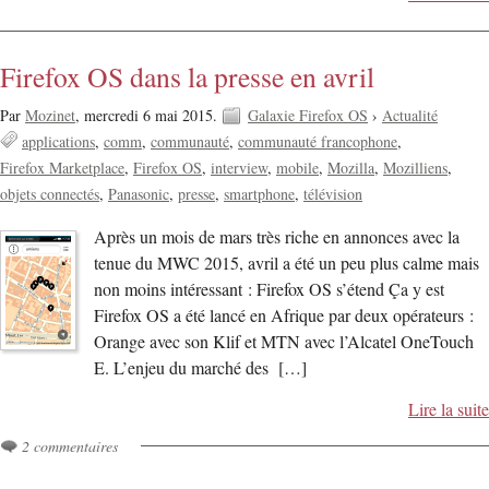
Firefox OS dans la presse en avril
Par
Mozinet
,
mercredi 6 mai 2015.
Galaxie Firefox OS
›
Actualité
applications
comm
communauté
communauté francophone
Firefox Marketplace
Firefox OS
interview
mobile
Mozilla
Mozilliens
objets connectés
Panasonic
presse
smartphone
télévision
Après un mois de mars très riche en annonces avec la
tenue du MWC 2015, avril a été un peu plus calme mais
non moins intéressant : Firefox OS s’étend Ça y est
Firefox OS a été lancé en Afrique par deux opérateurs :
Orange avec son Klif et MTN avec l’Alcatel OneTouch
E. L’enjeu du marché des […]
Lire la suite
2 commentaires