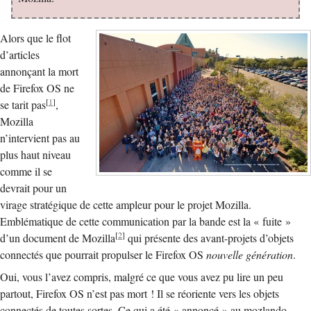
Alors que le flot
d’articles
annonçant la mort
de Firefox OS ne
[
1
]
se tarit pas
,
Mozilla
n’intervient pas au
plus haut niveau
comme il se
devrait pour un
virage stratégique de cette ampleur pour le projet Mozilla.
Emblématique de cette communication par la bande est la « fuite »
[
2
]
d’un document de Mozilla
qui présente des avant-projets d’objets
connectés que pourrait propulser le Firefox OS
nouvelle génération
.
Oui, vous l’avez compris, malgré ce que vous avez pu lire un peu
partout, Firefox OS n’est pas mort ! Il se réoriente vers les objets
connectés de toutes sortes. Ce qui a été « annoncé » au mozlando –