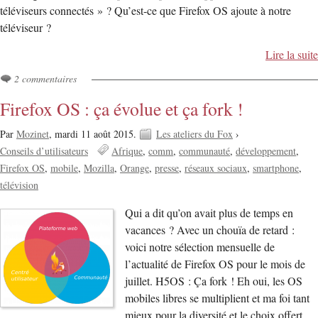
téléviseurs connectés » ? Qu’est-ce que Firefox OS ajoute à notre
téléviseur ?
Lire la suite
2 commentaires
Firefox OS : ça évolue et ça fork !
Par
Mozinet
,
mardi 11 août 2015.
Les ateliers du Fox
›
Conseils d’utilisateurs
Afrique
comm
communauté
développement
Firefox OS
mobile
Mozilla
Orange
presse
réseaux sociaux
smartphone
télévision
Qui a dit qu’on avait plus de temps en
vacances ? Avec un chouïa de retard :
voici notre sélection mensuelle de
l’actualité de Firefox OS pour le mois de
juillet. H5OS : Ça fork ! Eh oui, les OS
mobiles libres se multiplient et ma foi tant
mieux pour la diversité et le choix offert