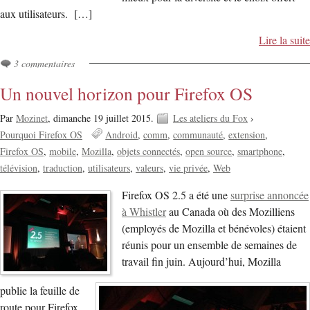
aux utilisateurs. […]
Lire la suite
3 commentaires
Un nouvel horizon pour Firefox OS
Par
Mozinet
,
dimanche 19 juillet 2015.
Les ateliers du Fox
›
Pourquoi Firefox OS
Android
comm
communauté
extension
Firefox OS
mobile
Mozilla
objets connectés
open source
smartphone
télévision
traduction
utilisateurs
valeurs
vie privée
Web
Firefox OS 2.5 a été une
surprise annoncée
à Whistler
au Canada où des Mozilliens
(employés de Mozilla et bénévoles) étaient
réunis pour un ensemble de semaines de
travail fin juin. Aujourd’hui, Mozilla
publie la feuille de
route pour Firefox