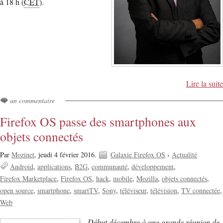
à 18 h (
CET
).
Lire la suite
un commentaire
Firefox OS passe des smartphones aux
objets connectés
Par
Mozinet
,
jeudi 4 février 2016.
Galaxie Firefox OS
›
Actualité
Android
applications
B2G
communauté
développement
Firefox Marketplace
Firefox OS
hack
mobile
Mozilla
objets connectés
open source
smartphone
smartTV
Sony
téléviseur
télévision
TV connectée
Web
Début décembre à une grande réunion de