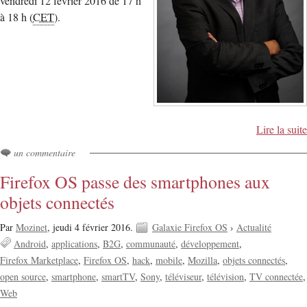
vendredi 12 février 2016 de 17 h
à 18 h (
CET
).
Lire la suite
un commentaire
Firefox OS passe des smartphones aux
objets connectés
Par
Mozinet
,
jeudi 4 février 2016.
Galaxie Firefox OS
›
Actualité
Android
applications
B2G
communauté
développement
Firefox Marketplace
Firefox OS
hack
mobile
Mozilla
objets connectés
open source
smartphone
smartTV
Sony
téléviseur
télévision
TV connectée
Web