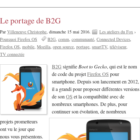
Le portage de B2G
Par
Villeneuve Christophe
,
dimanche 15 mai 2016.
Les ateliers du Fox
›
Pourquoi Firefox OS
B2G
comm
communauté
Connected Devices
Firefox OS
mobile
Mozilla
open source
portage
smartTV
téléviseur
TV connectée
B2G
signifie
Boot to Gecko
, qui est le nom
de code du projet
Firefox OS
pour
smartphone. Depuis son lancement en 2012,
il a grandi pour proposer différentes versions
de son
OS
et la compatibilité avec de
nombreux smartphones. De plus, pour
continuer son évolution, de nombreux
projets prometteurs
ont vu le jour que
nous vous présentons.