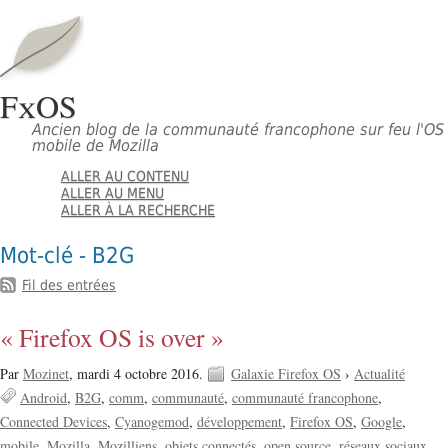
FxOS
Ancien blog de la communauté francophone sur feu l'OS
mobile de Mozilla
ALLER AU CONTENU
ALLER AU MENU
ALLER À LA RECHERCHE
Mot-clé - B2G
Fil des entrées
« Firefox OS is over »
Par
Mozinet
,
mardi 4 octobre 2016.
Galaxie Firefox OS
›
Actualité
Android
B2G
comm
communauté
communauté francophone
Connected Devices
Cyanogemod
développement
Firefox OS
Google
mobile
Mozilla
Mozilliens
objets connectés
open source
réseaux sociaux