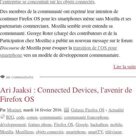
l’entreprise se concentrait sur les objets connectés
.
Des membres de la communauté ont exprimé leur intention de
continuer Firefox OS pour les smartphones même sans Mozilla et ses
partenariats commerciaux. Mozilla semble avoir entendu sa
communauté. George Roter (chargé des contributeurs et de la
Participation chez Mozilla) a publié un nouveau message sur le forum
Discourse
de Mozilla pour évoquer la
transition de l’OS pour
smartphone
vers un modèle de développement communautaire.
Lire la suite
un commentaire
Ari Jaaksi : Connected Devices, l'avenir de
Firefox OS
Par
Mozinet
,
mardi 16 février 2016.
Galaxie Firefox OS
›
Actualité
B2G
code
comm
communauté
communauté francophone
développement
feature phone
Firefox OS
Google
hackathon
mobile
Mozilla
Mozilliens
objets connectés
smartphone
smartTV
téléviseur