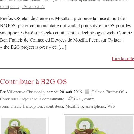
smartphone
TV connectée
Firefox OS était déjà enterré. Mozilla a prononcé la mise à mort de
B2GOS, projet communautaire qui voulait poursuivre un OS pour les
smartphones basé sur Gecko et utilisant les technologies web. Comme
Ben Francis de Connected Devices de Mozilla l’écrit sur Twitter :
« the B2G project is over » et […]
Lire la suite
Contribuer à B2G OS
Par
Villeneuve Christophe
,
samedi 20 août 2016.
Galaxie Firefox OS
›
Contribuer / rejoindre la communauté
B2G
comm
communauté francophone
contribuer
Mozilliens
smartphone
Web