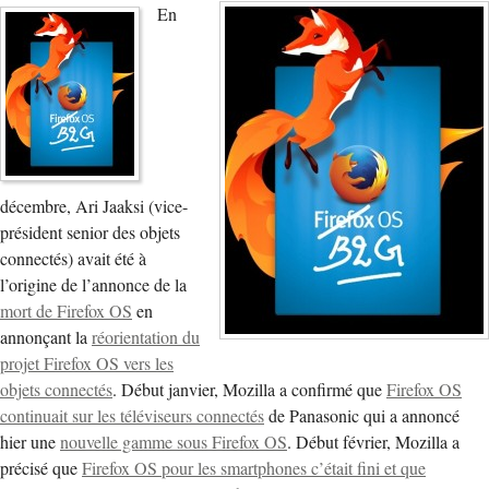
En
décembre, Ari Jaaksi (vice-
président senior des objets
connectés) avait été à
l’origine de l’annonce de la
mort de Firefox OS
en
annonçant la
réorientation du
projet Firefox OS vers les
objets connectés
. Début janvier, Mozilla a confirmé que
Firefox OS
continuait sur les téléviseurs connectés
de Panasonic qui a annoncé
hier une
nouvelle gamme sous Firefox OS
. Début février, Mozilla a
précisé que
Firefox OS pour les smartphones c’était fini et que