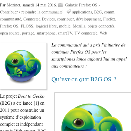
Par
Mozinet
,
samedi 14 mai 2016.
Galaxie Firefox OS
›
Contribuer / rejoindre la communauté
applications
B2G
comm
communauté
Connected Devices
contribuer
développement
Firefox
Firefox OS
FLOSS
logiciel libre
mobile
Mozilla
objets connectés
open source
portage
smartphone
smartTV
TV connectée
Web
La communauté qui a pris l’initiative de
continuer Firefox OS pour les
smartphones lance aujourd’hui un appel
aux contributeurs :
Qu’est-ce que B2G OS ?
Le projet
Boot to Gecko
(B2G) a été lancé [1] en
2011 pour construire un
système d’exploitation
complet et indépendant