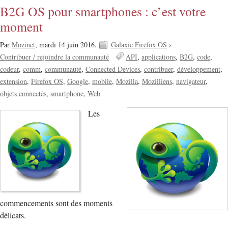
B2G OS pour smartphones : c’est votre
moment
Par
Mozinet
,
mardi 14 juin 2016.
Galaxie Firefox OS
›
Contribuer / rejoindre la communauté
API
applications
B2G
code
codeur
comm
communauté
Connected Devices
contribuer
développement
extension
Firefox OS
Google
mobile
Mozilla
Mozilliens
navigateur
objets connectés
smartphone
Web
Les
commencements sont des moments
délicats.