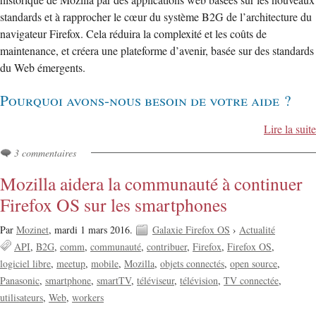
historique de Mozilla par des applications web basées sur les nouveaux
standards et à rapprocher le cœur du système B2G de l’architecture du
navigateur Firefox. Cela réduira la complexité et les coûts de
maintenance, et créera une plateforme d’avenir, basée sur des standards
du Web émergents.
Pourquoi avons-nous besoin de votre aide ?
Lire la suite
3 commentaires
Mozilla aidera la communauté à continuer
Firefox OS sur les smartphones
Par
Mozinet
,
mardi 1 mars 2016.
Galaxie Firefox OS
›
Actualité
API
B2G
comm
communauté
contribuer
Firefox
Firefox OS
logiciel libre
meetup
mobile
Mozilla
objets connectés
open source
Panasonic
smartphone
smartTV
téléviseur
télévision
TV connectée
utilisateurs
Web
workers