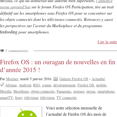
Mozilla, ce qui lui donnerait une autorité bien supérieure,
l’annonce
parue aujourd’hui
sur le forum Firefox OS Participation, tire un trait
définitif sur les smartphones sous Firefox OS pour se concentrer sur
les objets connectés dont les téléviseurs connectés. Retrouvez-y aussi
les perspectives sur l’avenir du Marketplace et du programme
foxfooding
pour smartphones.
Lire la suite
5 commentaires
Firefox OS : un ouragan de nouvelles en fin
d’année 2015 !
Par
Mozinet
,
mardi 5 janvier 2016.
Galaxie Firefox OS
›
Actualité
Afrique
Android
B2G
comm
développement
Firefox OS
mobile
Mozilla
Mozilliens
objets connectés
Panasonic
portage
presse
smartphone
smartTV
Sony
téléviseur
télévision
TV connectée
Voici notre sélection mensuelle de
l’actualité de Firefox OS des mois de