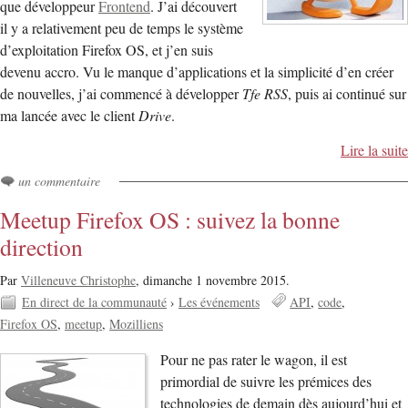
que développeur
Frontend
. J’ai découvert
il y a relativement peu de temps le système
d’exploitation Firefox OS, et j’en suis
devenu accro. Vu le manque d’applications et la simplicité d’en créer
de nouvelles, j’ai commencé à développer
Tfe RSS
, puis ai continué sur
ma lancée avec le client
Drive
.
Lire la suite
un commentaire
Meetup Firefox OS : suivez la bonne
direction
Par
Villeneuve Christophe
,
dimanche 1 novembre 2015.
En direct de la communauté
›
Les événements
API
code
Firefox OS
meetup
Mozilliens
Pour ne pas rater le wagon, il est
primordial de suivre les prémices des
technologies de demain dès aujourd’hui et