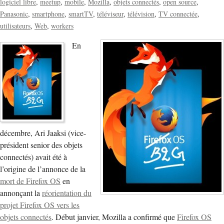
logiciel libre
meetup
mobile
Mozilla
objets connectés
open source
Panasonic
smartphone
smartTV
téléviseur
télévision
TV connectée
utilisateurs
Web
workers
En
décembre, Ari Jaaksi (vice-
président senior des objets
connectés) avait été à
l’origine de l’annonce de la
mort de Firefox OS
en
annonçant la
réorientation du
projet Firefox OS vers les
objets connectés
. Début janvier, Mozilla a confirmé que
Firefox OS