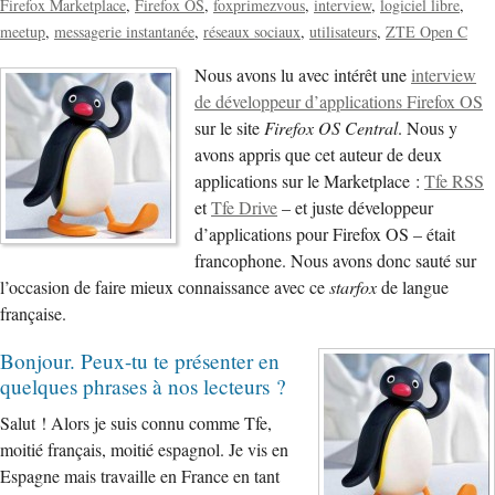
Firefox Marketplace
Firefox OS
foxprimezvous
interview
logiciel libre
meetup
messagerie instantanée
réseaux sociaux
utilisateurs
ZTE Open C
Nous avons lu avec intérêt une
interview
de développeur d’applications Firefox OS
sur le site
Firefox OS Central
. Nous y
avons appris que cet auteur de deux
applications sur le Marketplace :
Tfe RSS
et
Tfe Drive
– et juste développeur
d’applications pour Firefox OS – était
francophone. Nous avons donc sauté sur
l’occasion de faire mieux connaissance avec ce
starfox
de langue
française.
Bonjour. Peux-tu te présenter en
quelques phrases à nos lecteurs ?
Salut ! Alors je suis connu comme Tfe,
moitié français, moitié espagnol. Je vis en
Espagne mais travaille en France en tant