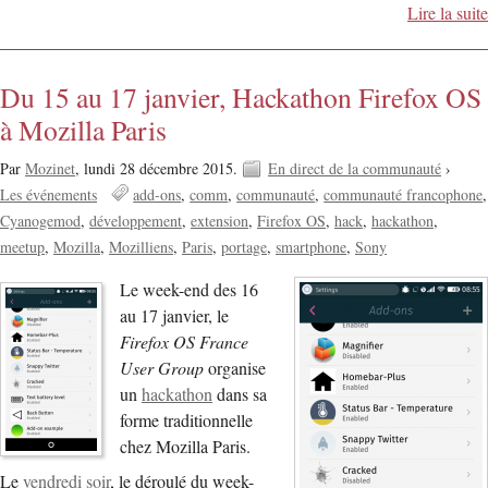
Lire la suite
Du 15 au 17 janvier, Hackathon Firefox OS
à Mozilla Paris
Par
Mozinet
,
lundi 28 décembre 2015.
En direct de la communauté
›
Les événements
add-ons
comm
communauté
communauté francophone
Cyanogemod
développement
extension
Firefox OS
hack
hackathon
meetup
Mozilla
Mozilliens
Paris
portage
smartphone
Sony
Le week-end des 16
au 17 janvier, le
Firefox OS France
User Group
organise
un
hackathon
dans sa
forme traditionnelle
chez Mozilla Paris.
Le
vendredi soir
, le déroulé du week-