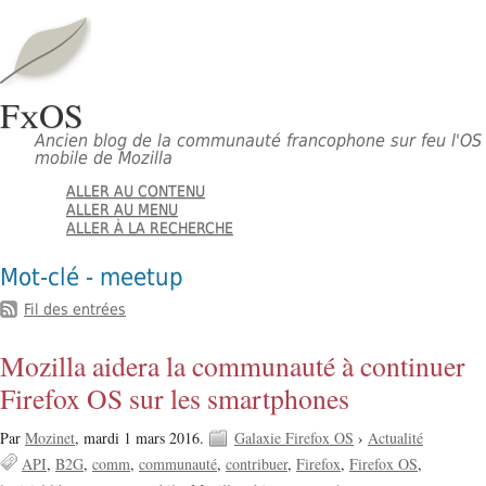
FxOS
Ancien blog de la communauté francophone sur feu l'OS
mobile de Mozilla
ALLER AU CONTENU
ALLER AU MENU
ALLER À LA RECHERCHE
Mot-clé - meetup
Fil des entrées
Mozilla aidera la communauté à continuer
Firefox OS sur les smartphones
Par
Mozinet
,
mardi 1 mars 2016.
Galaxie Firefox OS
›
Actualité
API
B2G
comm
communauté
contribuer
Firefox
Firefox OS