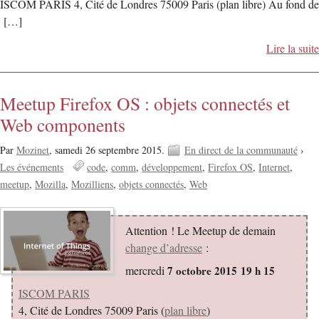
ISCOM PARIS 4, Cité de Londres 75009 Paris (plan libre) Au fond de
[…]
Lire la suite
Meetup Firefox OS : objets connectés et
Web components
Par
Mozinet
,
samedi 26 septembre 2015.
En direct de la communauté
›
Les événements
code
comm
développement
Firefox OS
Internet
meetup
Mozilla
Mozilliens
objets connectés
Web
Attention ! Le Meetup de demain
change d’adresse
:
mercredi
7 octobre 2015 19 h 15
ISCOM PARIS
4, Cité de Londres 75009 Paris (
plan libre
)