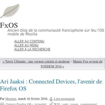
FxOS
Ancien blog de la communauté francophone sur feu l'OS
mobile de Mozilla
ALLER AU CONTENU
ALLER AU MENU
ALLER À LA RECHERCHE
« Tetrix Ultimate : une version colorée et moderne
-
Mamie Fox revient du
FOSDEM 2016 »
Ari Jaaksi : Connected Devices, l'avenir de
Firefox OS
Par
Mozinet
,
mardi 16 février 2016.
Lien permanent
Galaxie Firefox OS
›
Actualité
B2G
code
comm
communauté