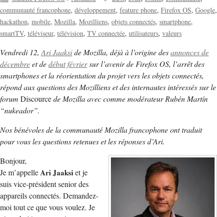
communauté francophone
développement
feature phone
Firefox OS
Google
hackathon
mobile
Mozilla
Mozilliens
objets connectés
smartphone
smartTV
téléviseur
télévision
TV connectée
utilisateurs
valeurs
Vendredi 12,
Ari Jaaksi
de Mozilla, déjà à l’origine des
annonces de
décembre
et de
début février
sur l’avenir de Firefox OS, l’arrêt des
smartphones et la réorientation du projet vers les objets connectés,
répond aux questions des Mozilliens et des internautes intéressés sur le
forum
Discource
de Mozilla avec comme modérateur Rubén Martín
“nukeador”.
Nos bénévoles de la communauté Mozilla francophone ont traduit
pour vous les questions retenues et les réponses d’Ari.
Bonjour,
Je m’appelle
Ari Jaaksi
et je
suis vice-président senior des
appareils connectés. Demandez-
moi tout ce que vous voulez. Je