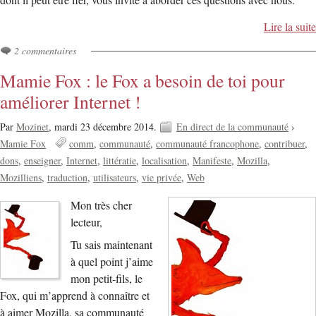
Lire la suite
2 commentaires
Mamie Fox : le Fox a besoin de toi pour
améliorer Internet !
Par
Mozinet
,
mardi 23 décembre 2014.
En direct de la communauté
›
Mamie Fox
comm
communauté
communauté francophone
contribuer
dons
enseigner
Internet
littératie
localisation
Manifeste
Mozilla
Mozilliens
traduction
utilisateurs
vie privée
Web
Mon très cher
lecteur,
Tu sais maintenant
à quel point j’aime
mon petit-fils, le
Fox, qui m’apprend à connaître et
à aimer Mozilla, sa communauté