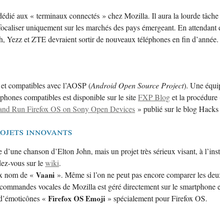
dédié aux « terminaux connectés » chez Mozilla. Il aura la lourde tâch
e focaliser uniquement sur les marchés des pays émergeant. En attendant
ch, Yezz et ZTE devraient sortir de nouveaux téléphones en fin d’année.
s et compatibles avec l’AOSP (
Android Open Source Project
). Une équi
éphones compatibles est disponible sur le site
FXP Blog
et la procédure
 and Run Firefox OS on Sony Open Devices
» publié sur le blog Hacks 
rojets innovants
 d’une chanson d’Elton John, mais un projet très sérieux visant, à l’in
dez-vous sur le
wiki
.
oux nom de «
Vaani
». Même si l’on ne peut pas encore comparer les deux p
mmandes vocales de Mozilla est géré directement sur le smartphone et 
e d’émoticônes «
Firefox OS Emoji
» spécialement pour Firefox OS.