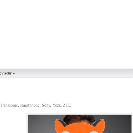
éviseur »
Panasonic
smartphone
Sony
Yezz
ZTE