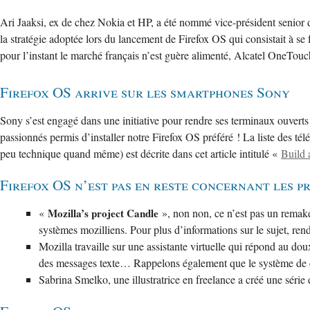
Ari Jaaksi, ex de chez Nokia et HP, a été nommé vice-président senior 
la stratégie adoptée lors du lancement de Firefox OS qui consistait à s
pour l’instant le marché français n’est guère alimenté, Alcatel OneTou
Firefox OS arrive sur les smartphones Sony
Sony s’est engagé dans une initiative pour rendre ses terminaux ouvert
passionnés permis d’installer notre Firefox OS préféré ! La liste des tél
peu technique quand même) est décrite dans cet article intitulé «
Build
Firefox OS n’est pas en reste concernant les p
«
Mozilla’s project Candle
», non non, ce n’est pas un remake
systèmes mozilliens. Pour plus d’informations sur le sujet, ren
Mozilla travaille sur une assistante virtuelle qui répond au d
des messages texte… Rappelons également que le système de co
Sabrina Smelko, une illustratrice en freelance a créé une séri