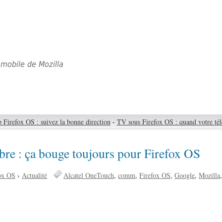
mobile de Mozilla
 Firefox OS : suivez la bonne direction
-
TV sous Firefox OS : quand votre tél
bre : ça bouge toujours pour Firefox OS
fox OS
›
Actualité
Alcatel OneTouch
comm
Firefox OS
Google
Mozilla