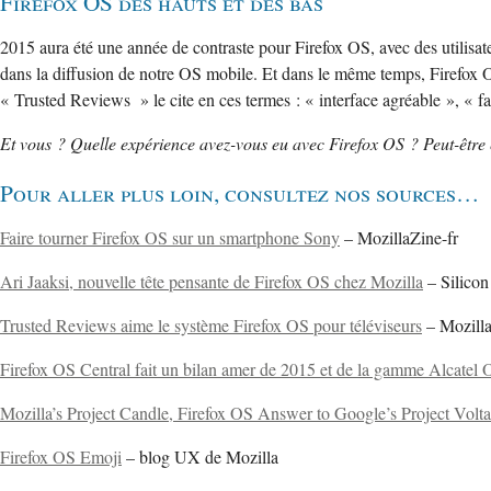
Firefox OS des hauts et des bas
2015 aura été une année de contraste pour Firefox OS, avec des utilisat
dans la diffusion de notre OS mobile. Et dans le même temps, Firefox O
« Trusted Reviews » le cite en ces termes : « interface agréable », « fa
Et vous ? Quelle expérience avez-vous eu avec Firefox OS ? Peut-être 
Pour aller plus loin, consultez nos sources…
Faire tourner Firefox OS sur un smartphone Sony
– MozillaZine-fr
Ari Jaaksi, nouvelle tête pensante de Firefox OS chez Mozilla
– Silicon
Trusted Reviews aime le système Firefox OS pour téléviseurs
– Mozilla
Firefox OS Central fait un bilan amer de 2015 et de la gamme Alcatel
Mozilla’s Project Candle, Firefox OS Answer to Google’s Project Volta
Firefox OS Emoji
– blog UX de Mozilla