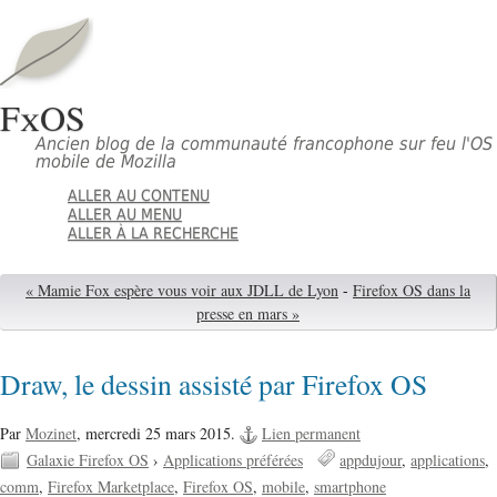
FxOS
Ancien blog de la communauté francophone sur feu l'OS
mobile de Mozilla
ALLER AU CONTENU
ALLER AU MENU
ALLER À LA RECHERCHE
« Mamie Fox espère vous voir aux JDLL de Lyon
-
Firefox OS dans la
presse en mars »
Draw, le dessin assisté par Firefox OS
Par
Mozinet
,
mercredi 25 mars 2015.
Lien permanent
Galaxie Firefox OS
›
Applications préférées
appdujour
applications
comm
Firefox Marketplace
Firefox OS
mobile
smartphone